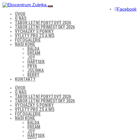
Facebook
ÚVOD
O NÁS
TABOR LETNÍ POBYTOVÝ 2026
TÁBOR LETNÍ PŘÍMĚSTSKÝ 2026
VYCHÁZKY S PONÍKY
VÝLETY PRO ZŠ A MŠ
FOTOGALERIE
NAŠI KONĚ
BALDA
DREAM
JOY
HARÝSEK
PRYA
JULINKA
BERRY
KONTAKTY
ÚVOD
O NÁS
TABOR LETNÍ POBYTOVÝ 2026
TÁBOR LETNÍ PŘÍMĚSTSKÝ 2026
VYCHÁZKY S PONÍKY
VÝLETY PRO ZŠ A MŠ
FOTOGALERIE
NAŠI KONĚ
BALDA
DREAM
JOY
HARÝSEK